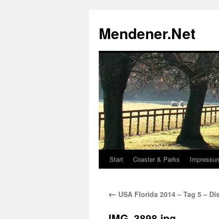
Zum
Inhalt
Mendener.Net
springen
Start
Coaster & Parks
Impressu
←
USA Florida 2014 – Tag 5 – D
IMG_3898.jpg