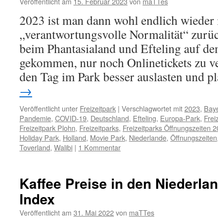
Veröffentlicht am
15. Februar 2023
von
maTTes
2023 ist man dann wohl endlich wieder 
„verantwortungsvolle Normalität“ zurück
beim Phantasialand und Efteling auf 
gekommen, nur noch Onlinetickets zu v
den Tag im Park besser auslasten und 
→
Veröffentlicht unter
Freizeitpark
|
Verschlagwortet mit
2023
,
Bay
Pandemie
,
COVID-19
,
Deutschland
,
Efteling
,
Europa-Park
,
Frei
Freizeitpark Plohn
,
Freizeitparks
,
Freizeitparks Öffnungszeiten 
Holiday Park
,
Holland
,
Movie Park
,
Niederlande
,
Öffnungszeiten
Toverland
,
Walibi
|
1 Kommentar
Kaffee Preise in den Niederlan
Index
Veröffentlicht am
31. Mai 2022
von
maTTes