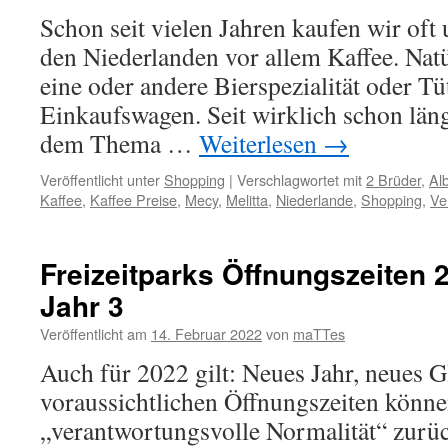
Schon seit vielen Jahren kaufen wir oft
den Niederlanden vor allem Kaffee. Natü
eine oder andere Bierspezialität oder T
Einkaufswagen. Seit wirklich schon läng
dem Thema …
Weiterlesen
→
Veröffentlicht unter
Shopping
|
Verschlagwortet mit
2 Brüder
,
Alb
Kaffee
,
Kaffee Preise
,
Mecy
,
Melitta
,
Niederlande
,
Shopping
,
Ve
Freizeitparks Öffnungszeiten 
Jahr 3
Veröffentlicht am
14. Februar 2022
von
maTTes
Auch für 2022 gilt: Neues Jahr, neues G
voraussichtlichen Öffnungszeiten können
„verantwortungsvolle Normalität“ zurü