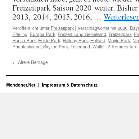
Freizeitpark Saison 2020 weiter. Bisher
2013, 2014, 2015, 2016, …
Weiterlese
Veröffentlicht unter
Freizeitpark
|
Verschlagwortet mit
2020
,
Bay
Efteling
,
Europa-Park
,
Freizeit-Land Geiselwind
,
Freizeitpark
,
Fr
Hansa Park
,
Heide Park
,
Holiday Park
,
Holland
,
Movie Park
,
Nie
Phantasialand
,
Skyline Park
,
Toverland
,
Walibi
|
3 Kommentare
←
Ältere Beiträge
Mendener.Net
Impressum & Datenschutz