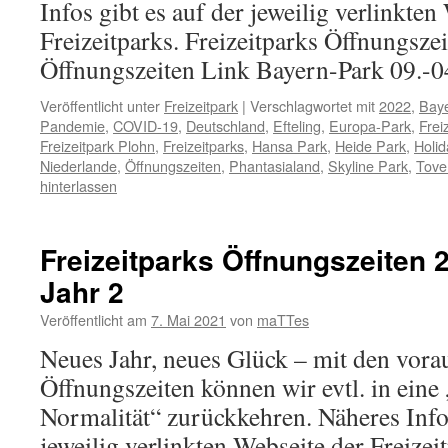
Infos gibt es auf der jeweilig verlinkten
Freizeitparks. Freizeitparks Öffnungsze
Öffnungszeiten Link Bayern-Park 09.-
Veröffentlicht unter
Freizeitpark
|
Verschlagwortet mit
2022
,
Bay
Pandemie
,
COVID-19
,
Deutschland
,
Efteling
,
Europa-Park
,
Frei
Freizeitpark Plohn
,
Freizeitparks
,
Hansa Park
,
Heide Park
,
Holid
Niederlande
,
Öffnungszeiten
,
Phantasialand
,
Skyline Park
,
Tove
hinterlassen
Freizeitparks Öffnungszeiten 
Jahr 2
Veröffentlicht am
7. Mai 2021
von
maTTes
Neues Jahr, neues Glück – mit den vora
Öffnungszeiten können wir evtl. in eine
Normalität“ zurückkehren. Näheres Infos
jeweilig verlinkten Webseite der Freizei