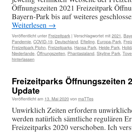
Öffnungszeiten 2021 Freizeitpark Öffnu
Bayern-Park bis auf weiteres geschloss
Weiterlesen
→
Veröffentlicht unter
Freizeitpark
|
Verschlagwortet mit
2021
,
Bay
Pandemie
,
COVID-19
,
Deutschland
,
Efteling
,
Europa-Park
,
Frei
Freizeitpark Plohn
,
Freizeitparks
,
Hansa Park
,
Heide Park
,
Holid
Niederlande
,
Öffnungszeiten
,
Phantasialand
,
Skyline Park
,
Tove
hinterlassen
Freizeitparks Öffnungszeiten 
Update
Veröffentlicht am
13. Mai 2020
von
maTTes
Unwirklich Zeiten erfordern unwirklic
werden natürlich sämtliche regulären E
Freizeitparks 2020 verschoben. Ich vers