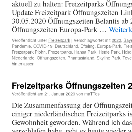
aktuell zu halten: Freizeitparks Öffnun
Update Freizeitpark Öffnungszeiten Li
30.05.2020 Öffnungszeiten Belantis ab
Öffnungszeiten Europa-Park …
Weiterl
Veröffentlicht unter
Freizeitpark
|
Verschlagwortet mit
2020
,
Bay
Pandemie
,
COVID-19
,
Deutschland
,
Efteling
,
Europa-Park
,
Frei
Freizeitpark Plohn
,
Freizeitparks
,
Hansa Park
,
Heide Park
,
Holid
Niederlande
,
Öffnungszeiten
,
Phantasialand
,
Skyline Park
,
Tove
hinterlassen
Freizeitparks Öffnungszeiten 
Veröffentlicht am
21. Januar 2020
von
maTTes
Die Zusammenfassung der Öffnungszeit
einiger niederländischen Freizeitparks i
Gewohnheit geworden. Während ich das l
verschlafen habe, geht es heute wieder 