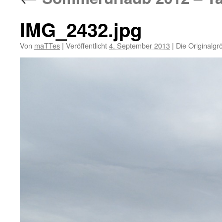
IMG_2432.jpg
Von
maTTes
|
Veröffentlicht
4. September 2013
|
Die Originalgr