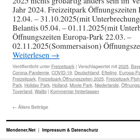
2025 nichts großartig anders sein im Ve
Jahr 2024. Freizeitpark Öffnungszeiten
12.04. – 31.10.2025(mit Unterbrechung
Belantis 05.04. – 01.11.2025(mit Unte
Öffnungszeiten Europa-Park 22.03. –
02.11.2025(Sommersaison) Öffnungsze
Weiterlesen
→
Veröffentlicht unter
Freizeitpark
|
Verschlagwortet mit
2025
,
Bay
Corona-Pandemie
,
COVID-19
,
Deutschland
,
Efteling
,
Europa-P
Freizeitpark
,
Freizeitpark Öffnungszeiten 2025
,
Freizeitpark Plo
Park
,
Holiday Park
,
Holland
,
Movie Park
,
Niederlande
,
Öffnungs
Toverland
,
Walibi
|
Kommentar hinterlassen
←
Ältere Beiträge
Mendener.Net
Impressum & Datenschutz