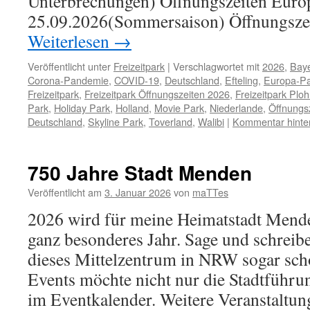
Unterbrechungen) Öffnungszeiten Europ
25.09.2026(Sommersaison) Öffnungsze
Weiterlesen
→
Veröffentlicht unter
Freizeitpark
|
Verschlagwortet mit
2026
,
Bay
Corona-Pandemie
,
COVID-19
,
Deutschland
,
Efteling
,
Europa-P
Freizeitpark
,
Freizeitpark Öffnungszeiten 2026
,
Freizeitpark Plo
Park
,
Holiday Park
,
Holland
,
Movie Park
,
Niederlande
,
Öffnungs
Deutschland
,
Skyline Park
,
Toverland
,
Walibi
|
Kommentar hinte
750 Jahre Stadt Menden
Veröffentlicht am
3. Januar 2026
von
maTTes
2026 wird für meine Heimatstadt Mende
ganz besonderes Jahr. Sage und schreibe
dieses Mittelzentrum in NRW sogar sch
Events möchte nicht nur die Stadtführu
im Eventkalender. Weitere Veranstalt