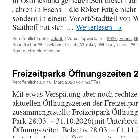
in Ostfriesland genießen.Seit diesem Jah
Jahren in Esens – die Röker Fattje nicht
sondern in einem Vorort/Stadtteil von 
Saathoff hat sich …
Weiterlesen
→
Veröffentlicht unter
Urlaub
|
Verschlagwortet mit
2026
,
Esens
,
Ne
Schottischer Whiskylachs
,
Urlaub
,
Whiskey
,
Whiskey Lachs
,
Whi
Kommentar hinterlassen
Freizeitparks Öffnungszeiten 
Veröffentlicht am
10. März 2026
von
maTTes
Mit etwas Verspätung aber noch rechtzei
aktuellen Öffnungszeiten der Freizeitpa
zusammengestellt: Freizeitpark Öffnung
Park 28.03. – 31.10.2026(mit Unterbre
Öffnungszeiten Belantis 28.03. – 01.11