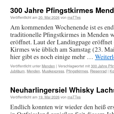
300 Jahre Pfingstkirmes Men
Veröffentlicht am
20. Mai 2026
von
maTTes
Am kommenden Wochenende ist es endli
traditionelle Pfingstkirmes in Menden
eröffnet. Laut der Landingpage eröffnet
Kirmes wie üblich am Samstag (23. Ma
hier gibt es noch einige mehr …
Weiter
Veröffentlicht unter
Menden
|
Verschlagwortet mit
300 Jahre Pfi
Jubiläum
,
Menden
,
Musikexpress
,
Pfingstkirmes
,
Riesenrad
|
Ko
Neuharlingersiel Whisky Lach
Veröffentlicht am
19. Mai 2026
von
maTTes
Endlich konnten wir wieder den heiß e