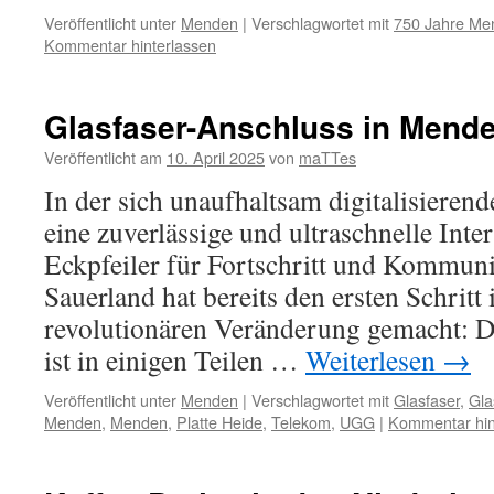
Veröffentlicht unter
Menden
|
Verschlagwortet mit
750 Jahre Me
Kommentar hinterlassen
Glasfaser-Anschluss in Mende
Veröffentlicht am
10. April 2025
von
maTTes
In der sich unaufhaltsam digitalisierend
eine zuverlässige und ultraschnelle Int
Eckpfeiler für Fortschritt und Kommun
Sauerland hat bereits den ersten Schritt
revolutionären Veränderung gemacht: D
ist in einigen Teilen …
Weiterlesen
→
Veröffentlicht unter
Menden
|
Verschlagwortet mit
Glasfaser
,
Gla
Menden
,
Menden
,
Platte Heide
,
Telekom
,
UGG
|
Kommentar hin