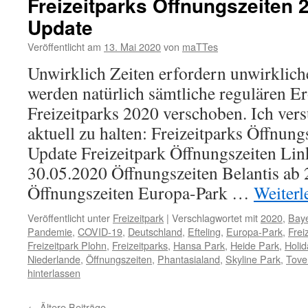
Freizeitparks Öffnungszeiten 
Update
Veröffentlicht am
13. Mai 2020
von
maTTes
Unwirklich Zeiten erfordern unwirklic
werden natürlich sämtliche regulären E
Freizeitparks 2020 verschoben. Ich vers
aktuell zu halten: Freizeitparks Öffnun
Update Freizeitpark Öffnungszeiten Li
30.05.2020 Öffnungszeiten Belantis ab
Öffnungszeiten Europa-Park …
Weiterl
Veröffentlicht unter
Freizeitpark
|
Verschlagwortet mit
2020
,
Bay
Pandemie
,
COVID-19
,
Deutschland
,
Efteling
,
Europa-Park
,
Frei
Freizeitpark Plohn
,
Freizeitparks
,
Hansa Park
,
Heide Park
,
Holid
Niederlande
,
Öffnungszeiten
,
Phantasialand
,
Skyline Park
,
Tove
hinterlassen
←
Ältere Beiträge