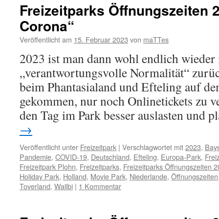
Freizeitparks Öffnungszeiten 
Corona“
Veröffentlicht am
15. Februar 2023
von
maTTes
2023 ist man dann wohl endlich wieder 
„verantwortungsvolle Normalität“ zurück
beim Phantasialand und Efteling auf 
gekommen, nur noch Onlinetickets zu v
den Tag im Park besser auslasten und 
→
Veröffentlicht unter
Freizeitpark
|
Verschlagwortet mit
2023
,
Bay
Pandemie
,
COVID-19
,
Deutschland
,
Efteling
,
Europa-Park
,
Frei
Freizeitpark Plohn
,
Freizeitparks
,
Freizeitparks Öffnungszeiten 
Holiday Park
,
Holland
,
Movie Park
,
Niederlande
,
Öffnungszeiten
Toverland
,
Walibi
|
1 Kommentar