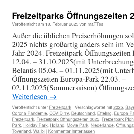
Freizeitparks Öffnungszeiten 
Veröffentlicht am
18. Februar 2025
von
maTTes
Außer die üblichen Preiserhöhungen sol
2025 nichts großartig anders sein im Ve
Jahr 2024. Freizeitpark Öffnungszeiten
12.04. – 31.10.2025(mit Unterbrechung
Belantis 05.04. – 01.11.2025(mit Unte
Öffnungszeiten Europa-Park 22.03. –
02.11.2025(Sommersaison) Öffnungsze
Weiterlesen
→
Veröffentlicht unter
Freizeitpark
|
Verschlagwortet mit
2025
,
Bay
Corona-Pandemie
,
COVID-19
,
Deutschland
,
Efteling
,
Europa-P
Freizeitpark
,
Freizeitpark Öffnungszeiten 2025
,
Freizeitpark Plo
Park
,
Holiday Park
,
Holland
,
Movie Park
,
Niederlande
,
Öffnungs
Toverland
,
Walibi
|
Kommentar hinterlassen