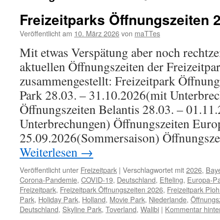
Freizeitparks Öffnungszeiten 
Veröffentlicht am
10. März 2026
von
maTTes
Mit etwas Verspätung aber noch rechtzei
aktuellen Öffnungszeiten der Freizeitpa
zusammengestellt: Freizeitpark Öffnung
Park 28.03. – 31.10.2026(mit Unterbre
Öffnungszeiten Belantis 28.03. – 01.11
Unterbrechungen) Öffnungszeiten Europ
25.09.2026(Sommersaison) Öffnungsze
Weiterlesen
→
Veröffentlicht unter
Freizeitpark
|
Verschlagwortet mit
2026
,
Bay
Corona-Pandemie
,
COVID-19
,
Deutschland
,
Efteling
,
Europa-P
Freizeitpark
,
Freizeitpark Öffnungszeiten 2026
,
Freizeitpark Plo
Park
,
Holiday Park
,
Holland
,
Movie Park
,
Niederlande
,
Öffnungs
Deutschland
,
Skyline Park
,
Toverland
,
Walibi
|
Kommentar hinte