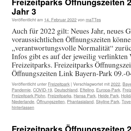
Freizeitparks Öffnungszeiten 
Jahr 3
Veröffentlicht am
14. Februar 2022
von
maTTes
Auch für 2022 gilt: Neues Jahr, neues G
voraussichtlichen Öffnungszeiten können
„verantwortungsvolle Normalität“ zurü
Infos gibt es auf der jeweilig verlinkten
Freizeitparks. Freizeitparks Öffnungsze
Öffnungszeiten Link Bayern-Park 09.-
Veröffentlicht unter
Freizeitpark
|
Verschlagwortet mit
2022
,
Bay
Pandemie
,
COVID-19
,
Deutschland
,
Efteling
,
Europa-Park
,
Frei
Freizeitpark Plohn
,
Freizeitparks
,
Hansa Park
,
Heide Park
,
Holid
Niederlande
,
Öffnungszeiten
,
Phantasialand
,
Skyline Park
,
Tove
hinterlassen
Freizeitparks Öffnungszeiten 