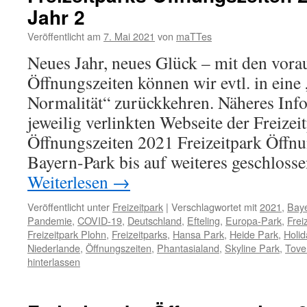
Jahr 2
Veröffentlicht am
7. Mai 2021
von
maTTes
Neues Jahr, neues Glück – mit den vora
Öffnungszeiten können wir evtl. in eine
Normalität“ zurückkehren. Näheres Infos
jeweilig verlinkten Webseite der Freizei
Öffnungszeiten 2021 Freizeitpark Öffnu
Bayern-Park bis auf weiteres geschloss
Weiterlesen
→
Veröffentlicht unter
Freizeitpark
|
Verschlagwortet mit
2021
,
Bay
Pandemie
,
COVID-19
,
Deutschland
,
Efteling
,
Europa-Park
,
Frei
Freizeitpark Plohn
,
Freizeitparks
,
Hansa Park
,
Heide Park
,
Holid
Niederlande
,
Öffnungszeiten
,
Phantasialand
,
Skyline Park
,
Tove
hinterlassen