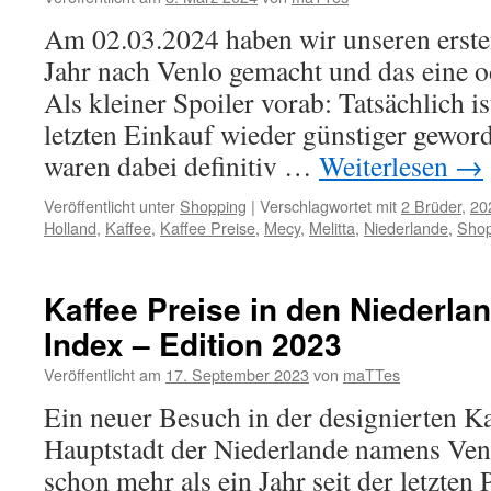
Am 02.03.2024 haben wir unseren erste
Jahr nach Venlo gemacht und das eine o
Als kleiner Spoiler vorab: Tatsächlich i
letzten Einkauf wieder günstiger geword
waren dabei definitiv …
Weiterlesen
→
Veröffentlicht unter
Shopping
|
Verschlagwortet mit
2 Brüder
,
20
Holland
,
Kaffee
,
Kaffee Preise
,
Mecy
,
Melitta
,
Niederlande
,
Shop
Kaffee Preise in den Niederlan
Index – Edition 2023
Veröffentlicht am
17. September 2023
von
maTTes
Ein neuer Besuch in der designierten K
Hauptstadt der Niederlande namens Venlo
schon mehr als ein Jahr seit der letzten 