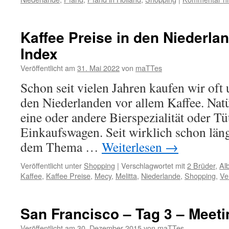
Kaffee Preise in den Niederlan
Index
Veröffentlicht am
31. Mai 2022
von
maTTes
Schon seit vielen Jahren kaufen wir oft
den Niederlanden vor allem Kaffee. Natü
eine oder andere Bierspezialität oder T
Einkaufswagen. Seit wirklich schon läng
dem Thema …
Weiterlesen
→
Veröffentlicht unter
Shopping
|
Verschlagwortet mit
2 Brüder
,
Alb
Kaffee
,
Kaffee Preise
,
Mecy
,
Melitta
,
Niederlande
,
Shopping
,
Ve
San Francisco – Tag 3 – Meet
Veröffentlicht am
30. Dezember 2015
von
maTTes