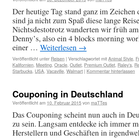
Der heutige Tag stand ganz im Zeichen
sind ja nicht zum Spaß diese lange Reise
Nichtsdestotrotz wanderten wir früh a
Denny’s, also ein 4 blocks morning wor
einer …
Weiterlesen
→
Veröffentlicht unter
Reisen
|
Verschlagwortet mit
Animal Style
,
F
Kalifornien
,
Meeting
,
Oracle
,
Outlet
,
Premium Outlet
,
Raley's
,
Re
Starbucks
,
USA
,
Vacaville
,
Walmart
|
Kommentar hinterlassen
Couponing in Deutschland
Veröffentlicht am
10. Februar 2015
von
maTTes
Das Couponing scheint nun auch in D
zu sein. Langsam entdecke ich immer m
Herstellern und Geschäften in irgendwe