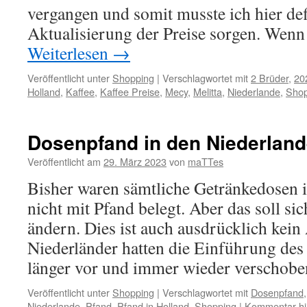
vergangen und somit musste ich hier defi
Aktualisierung der Preise sorgen. Wen
Weiterlesen
→
Veröffentlicht unter
Shopping
|
Verschlagwortet mit
2 Brüder
,
20
Holland
,
Kaffee
,
Kaffee Preise
,
Mecy
,
Melitta
,
Niederlande
,
Shop
Dosenpfand in den Niederlan
Veröffentlicht am
29. März 2023
von
maTTes
Bisher waren sämtliche Getränkedosen 
nicht mit Pfand belegt. Aber das soll s
ändern. Dies ist auch ausdrücklich kein
Niederländer hatten die Einführung de
länger vor und immer wieder verschob
Veröffentlicht unter
Shopping
|
Verschlagwortet mit
Dosenpfand
Niederlande
,
Pfand
,
Pfand in Holland
,
Shopping
|
Kommentar hi