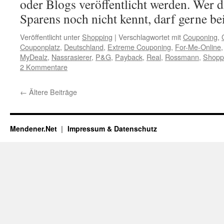
oder Blogs veröffentlicht werden. Wer d
Sparens noch nicht kennt, darf gerne b
Veröffentlicht unter
Shopping
|
Verschlagwortet mit
Couponing
,
Couponplatz
,
Deutschland
,
Extreme Couponing
,
For-Me-Online
MyDealz
,
Nassrasierer
,
P&G
,
Payback
,
Real
,
Rossmann
,
Shopp
2 Kommentare
←
Ältere Beiträge
Mendener.Net
Impressum & Datenschutz