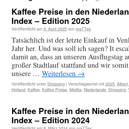
Kaffee Preise in den Niederlan
Index – Edition 2025
Veröffentlicht am
9. April 2025
von
maTTes
Tatsächlich ist der letzte Einkauf in Ve
Jahr her. Und was soll ich sagen? It esca
damit an, dass an unseren Ausflugstag 
großer Stadtlauf stattfand und wir som
unsere …
Weiterlesen
→
Veröffentlicht unter
Shopping
|
Verschlagwortet mit
2025
,
Albert
Holland
,
Kaffee
,
Kaffee Preise
,
Melitta
,
Niederlande
,
Shopping
,
Kaffee Preise in den Niederlan
Index – Edition 2024
Veröffentlicht am
8. März 2024
von
maTTes