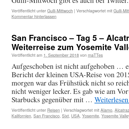
Gulli-Mittwoch gibt es auch bei Twitter.
Veröffentlicht unter
Gulli-Mittwoch
|
Verschlagwortet mit
Gulli-Mi
Kommentar hinterlassen
San Francisco – Tag 5 – Alcat
Weiterreise zum Yosemite Val
Veröffentlicht am
1. September 2018
von
maTTes
Aufgeschoben ist nicht aufgehoben … e
Bericht der kleinen USA-Reise von 2015
morgen war das Frühstück nicht so reich
nicht weniger lecker. Es gab wie am Vo
Starbucks gegenüber mit …
Weiterlese
Veröffentlicht unter
Reisen
|
Verschlagwortet mit
Alamo
,
Alcatra
Kalifornien
,
San Francisco
,
Sixt
,
USA
,
Yosemite
,
Yosemite Valle