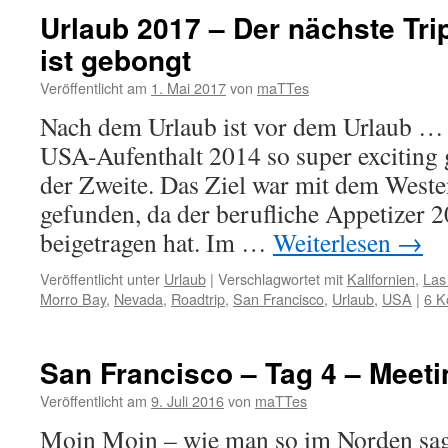
Urlaub 2017 – Der nächste Trip
ist gebongt
Veröffentlicht am
1. Mai 2017
von
maTTes
Nach dem Urlaub ist vor dem Urlaub …
USA-Aufenthalt 2014 so super exciting g
der Zweite. Das Ziel war mit dem Weste
gefunden, da der berufliche Appetizer 
beigetragen hat. Im …
Weiterlesen
→
Veröffentlicht unter
Urlaub
|
Verschlagwortet mit
Kalifornien
,
Las
Morro Bay
,
Nevada
,
Roadtrip
,
San Francisco
,
Urlaub
,
USA
|
6 K
San Francisco – Tag 4 – Meeti
Veröffentlicht am
9. Juli 2016
von
maTTes
Moin Moin – wie man so im Norden sa