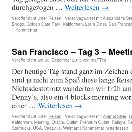
durchgezogen …
Weiterlesen
→
Veröffentlicht unter
Reisen
|
Verschlagwortet mit
Alexander's St
Bridge
,
Golden Gate Park
,
Kalifornien
,
Lori's Diner
,
San Francis
1 Kommentar
San Francisco – Tag 3 – Meet
Veröffentlicht am
30. Dezember 2015
von
maTTes
Der heutige Tag stand ganz im Zeichen
sind ja nicht zum Spaß diese lange Reise
Nichtsdestotrotz wanderten wir früh a
Denny’s, also ein 4 blocks morning wor
einer …
Weiterlesen
→
Veröffentlicht unter
Reisen
|
Verschlagwortet mit
Animal Style
,
F
Kalifornien
,
Meeting
,
Oracle
,
Outlet
,
Premium Outlet
,
Raley's
,
Re
Starbucks
,
USA
,
Vacaville
,
Walmart
|
Kommentar hinterlassen