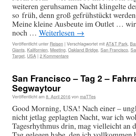
weiteren geruhsamen Nacht klingelte de
so früh, denn groß gefrühstückt werden
Meine kleine Ausbeute im Outlet … wi
noch …
Weiterlesen
→
Veröffentlicht unter
Reisen
|
Verschlagwortet mit
AT&T Park
,
Ba
Giants
,
Kalifornien
,
Meeting
,
Oakland Bridge
,
San Francisco
,
Sa
Target
,
USA
|
2 Kommentare
San Francisco – Tag 2 – Fahrr
Segwaytour
Veröffentlicht am
8. April 2016
von
maTTes
Good Morning, USA! Nach einer – ungl
nicht jetlag geplagten Nacht, war ich wo
Tagesrhythmus drin, mag vielleicht an d
Tag gelegen habe, den ich vollkommen h