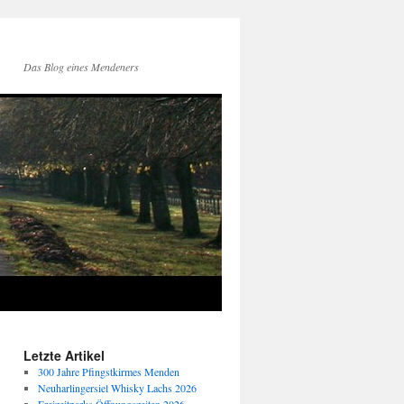
Das Blog eines Mendeners
Letzte Artikel
300 Jahre Pfingstkirmes Menden
Neuharlingersiel Whisky Lachs 2026