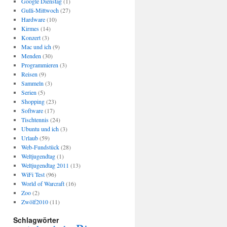
Google Dienstag
(1)
Gulli-Mittwoch
(27)
Hardware
(10)
Kirmes
(14)
Konzert
(3)
Mac und ich
(9)
Menden
(30)
Programmieren
(3)
Reisen
(9)
Sammeln
(3)
Serien
(5)
Shopping
(23)
Software
(17)
Tischtennis
(24)
Ubuntu und ich
(3)
Urlaub
(59)
Web-Fundstück
(28)
Weltjugendtag
(1)
Weltjugendtag 2011
(13)
WiFi Test
(96)
World of Warcraft
(16)
Zoo
(2)
Zwölf2010
(11)
Schlagwörter