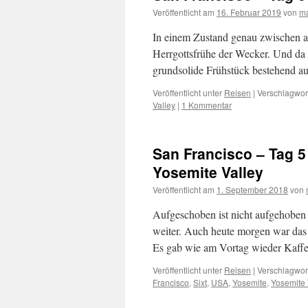
Veröffentlicht am
16. Februar 2019
von
m
In einem Zustand genau zwischen au
Herr­gotts­frü­he der Wecker. Und d
grundsolide Frühstück bestehend a
Veröffentlicht unter
Reisen
|
Verschlagwort
Valley
|
1 Kommentar
San Francisco – Tag 5
Yosemite Valley
Veröffentlicht am
1. September 2018
von
Aufgeschoben ist nicht aufgehoben
weiter. Auch heute morgen war das F
Es gab wie am Vortag wieder Kaff
Veröffentlicht unter
Reisen
|
Verschlagwort
Francisco
,
Sixt
,
USA
,
Yosemite
,
Yosemite 