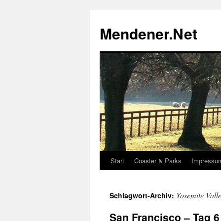
Zum
Inhalt
Mendener.Net
springen
Start
Coaster & Parks
Impressu
Yosemite Vall
Schlagwort-Archiv:
San Francisco – Tag 6