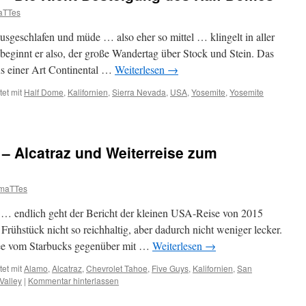
aTTes
sgeschlafen und müde … also eher so mittel … klingelt in aller
a beginnt er also, der große Wandertag über Stock und Stein. Das
us einer Art Continental …
Weiterlesen
→
et mit
Half Dome
,
Kalifornien
,
Sierra Nevada
,
USA
,
Yosemite
,
Yosemite
 – Alcatraz und Weiterreise zum
maTTes
 … endlich geht der Bericht der kleinen USA-Reise von 2015
rühstück nicht so reichhaltig, aber dadurch nicht weniger lecker.
ee vom Starbucks gegenüber mit …
Weiterlesen
→
et mit
Alamo
,
Alcatraz
,
Chevrolet Tahoe
,
Five Guys
,
Kalifornien
,
San
Valley
|
Kommentar hinterlassen