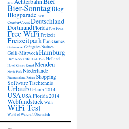
Bier
Achterbahn
2010
Bier-Sonntag
Blog
Blogparade
BVB
Deutschland
Coaster-Count
Dortmund
Florida
Fotos
Foto
Free WiFi
Freizeit
Freizeitpark
Fun
Games
Geflügeltes Nashorn
Gastronomie
Hamburg
Gulli-Mittwoch
Holland
Hard Rock Cafe
Heide Park
Menden
Kunst
Hotel
Kirmes
Niederlande
Movie Park
Shopping
Phantasialand
Reisen
Software
Tischtennis
Urlaub
Urlaub 2014
USA
USA Florida 2014
Webfundstück
WiFi
WiFi Test
Über mich
World of Warcraft