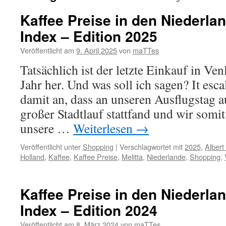
Kaffee Preise in den Niederlan
Index – Edition 2025
Veröffentlicht am
9. April 2025
von
maTTes
Tatsächlich ist der letzte Einkauf in Ve
Jahr her. Und was soll ich sagen? It esca
damit an, dass an unseren Ausflugstag 
großer Stadtlauf stattfand und wir som
unsere …
Weiterlesen
→
Veröffentlicht unter
Shopping
|
Verschlagwortet mit
2025
,
Albert
Holland
,
Kaffee
,
Kaffee Preise
,
Melitta
,
Niederlande
,
Shopping
,
Kaffee Preise in den Niederlan
Index – Edition 2024
Veröffentlicht am
8. März 2024
von
maTTes