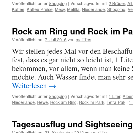
Veröffentlicht unter
Shopping
|
Verschlagwortet mit
2 Brüder
,
Alb
Kaffee
,
Kaffee Preise
,
Mecy
,
Melitta
,
Niederlande
,
Shopping
,
Ve
Rock am Ring und Rock im Par
Veröffentlicht am
7. Juli 2016
von
maTTes
Wir stellen jedes Mal vor den Beschaff
fest, dass es gar nicht so leicht ist, 1 Li
bekommen, vor allem, wenn man keine 
möchte. Auch Wasser findet man sehr 
Weiterlesen
→
Veröffentlicht unter
Shopping
|
Verschlagwortet mit
1 Liter
,
Alber
Niederlande
,
Rewe
,
Rock am Ring
,
Rock im Park
,
Tetra-Pak
|
1
Tagesausflug und Sightseeing
Veröffentlicht am
28. September 2012
von
maTTes