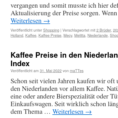
vergangen und somit musste ich hier defi
Aktualisierung der Preise sorgen. Wen
Weiterlesen
→
Veröffentlicht unter
Shopping
|
Verschlagwortet mit
2 Brüder
,
20
Holland
,
Kaffee
,
Kaffee Preise
,
Mecy
,
Melitta
,
Niederlande
,
Shop
Kaffee Preise in den Niederlan
Index
Veröffentlicht am
31. Mai 2022
von
maTTes
Schon seit vielen Jahren kaufen wir oft
den Niederlanden vor allem Kaffee. Natü
eine oder andere Bierspezialität oder T
Einkaufswagen. Seit wirklich schon läng
dem Thema …
Weiterlesen
→