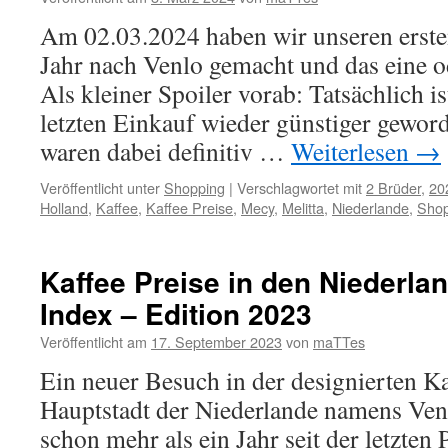
Am 02.03.2024 haben wir unseren erste
Jahr nach Venlo gemacht und das eine o
Als kleiner Spoiler vorab: Tatsächlich i
letzten Einkauf wieder günstiger geword
waren dabei definitiv …
Weiterlesen
→
Veröffentlicht unter
Shopping
|
Verschlagwortet mit
2 Brüder
,
20
Holland
,
Kaffee
,
Kaffee Preise
,
Mecy
,
Melitta
,
Niederlande
,
Shop
Kaffee Preise in den Niederlan
Index – Edition 2023
Veröffentlicht am
17. September 2023
von
maTTes
Ein neuer Besuch in der designierten K
Hauptstadt der Niederlande namens Venlo
schon mehr als ein Jahr seit der letzten 