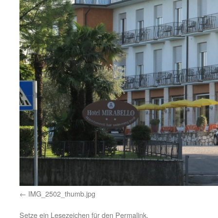
IMG_2502_thumb.jpg
Setze ein Lesezeichen für den
Permalink
.