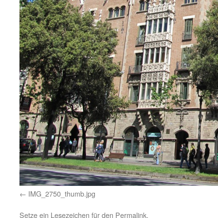
IMG_2750_thumb.jpg
Setze ein Lesezeichen für den
Permalink
.