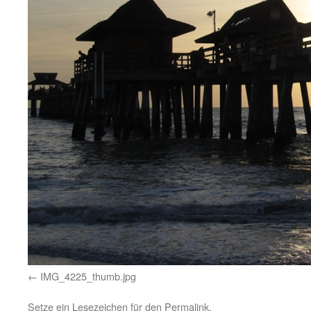
IMG_4225_thumb.jpg
Setze ein Lesezeichen für den
Permalink
.