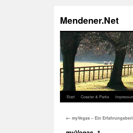
Zum
Inhalt
Mendener.Net
springen
Start
Coaster & Parks
Impressu
←
myVegas – Ein Erfahrungsberi
myVegas_1