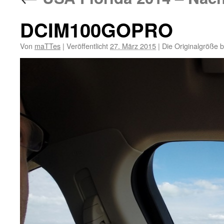
DCIM100GOPRO
Von
maTTes
|
Veröffentlicht
27. März 2015
|
Die Originalgröße 