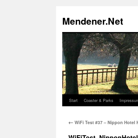
Zum
Inhalt
Mendener.Net
springen
Start
Coaster & Parks
Impressu
←
WiFi Test #37 – Nippon Hotel
WiFiTest_NipponHote