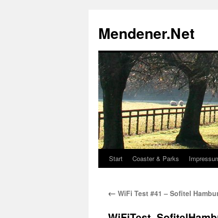
Zum
Inhalt
Mendener.Net
springen
Start
Coaster & Parks
Impressu
←
WiFi Test #41 – Sofitel Hambur
WiFiTest_SofitelHamb