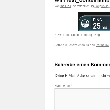
Von
maTTes
|
Veröffentlicht
24. August 2
WiFiTest_SofitelHamburg_Ping
Setze ein Lesezeichen für den
Permalink
.
Schreibe einen Kommen
Deine E-Mail-Adresse wird nicht ver
Kommentar
*