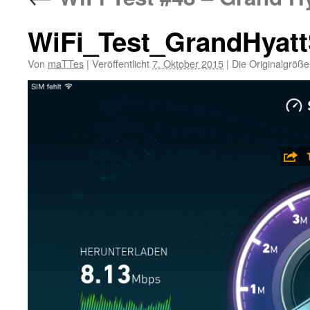
WiFi_Test_GrandHyat
Von
maTTes
|
Veröffentlicht
7. Oktober 2015
|
Die Originalgröße