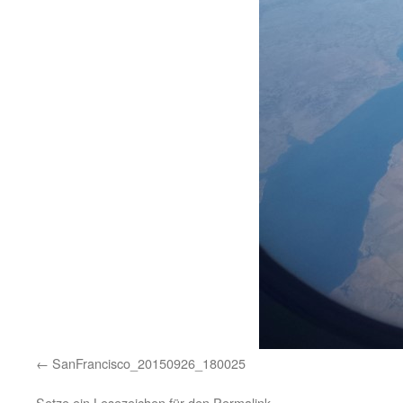
SanFrancisco_20150926_180025
Setze ein Lesezeichen für den
Permalink
.