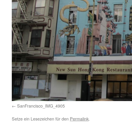
SanFrancisco_IMG_4905
Setze ein Lesezeichen für den
Permalink
.