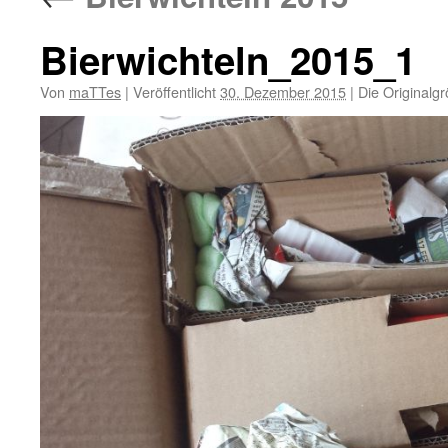
Bierwichteln_2015_1
Von
maTTes
|
Veröffentlicht
30. Dezember 2015
|
Die Originalg