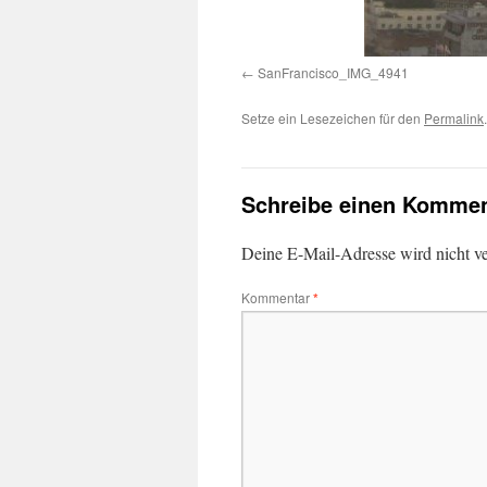
SanFrancisco_IMG_4941
Setze ein Lesezeichen für den
Permalink
.
Schreibe einen Kommen
Deine E-Mail-Adresse wird nicht ver
Kommentar
*