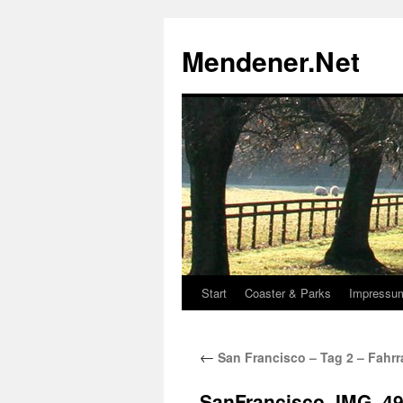
Zum
Inhalt
Mendener.Net
springen
Start
Coaster & Parks
Impressu
←
San Francisco – Tag 2 – Fahr
SanFrancisco_IMG_4