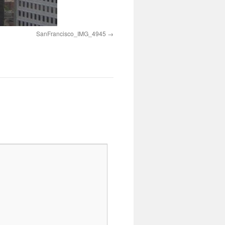
SanFrancisco_IMG_4945