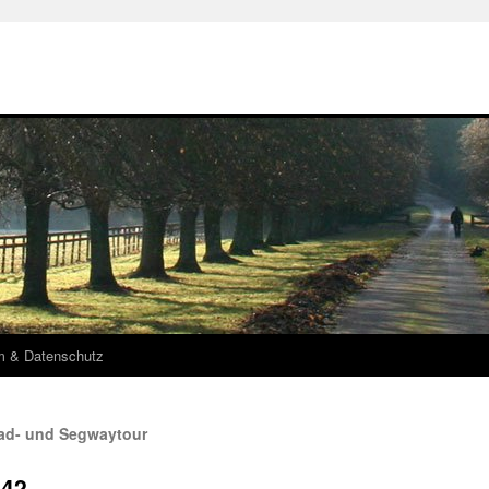
m & Datenschutz
rad- und Segwaytour
942