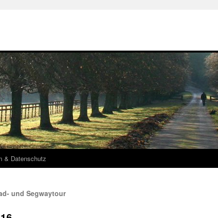
m & Datenschutz
rad- und Segwaytour
016