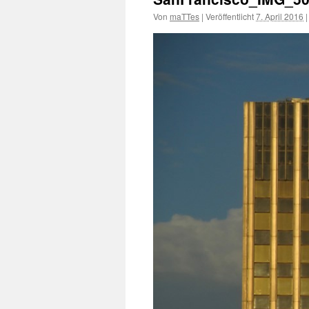
Von
maTTes
|
Veröffentlicht
7. April 2016
|