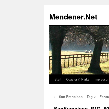
Zum
Inhalt
Mendener.Net
springen
Start
Coaster & Parks
Impressu
←
San Francisco – Tag 2 – Fahr
SanFrancisco_IMG_5