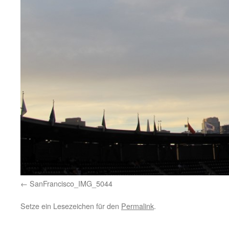
SanFrancisco_IMG_5044
Setze ein Lesezeichen für den
Permalink
.