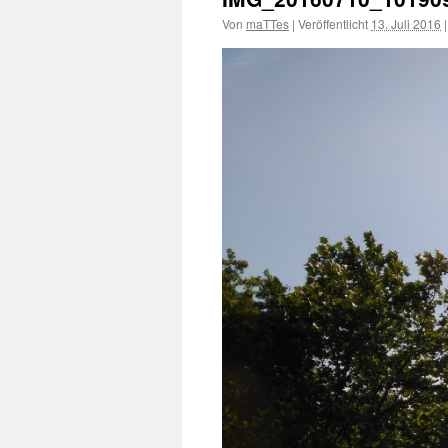
Von
maTTes
|
Veröffentlicht
13. Juli 2016
|