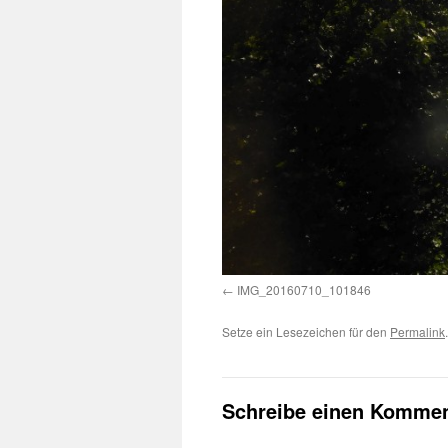
IMG_20160710_101846
Setze ein Lesezeichen für den
Permalink
.
Schreibe einen Kommen