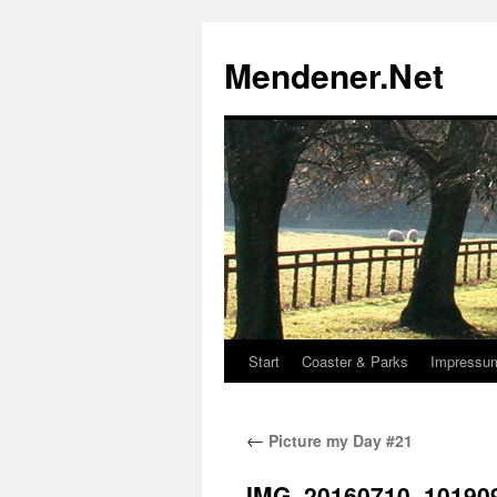
Zum
Inhalt
Mendener.Net
springen
Start
Coaster & Parks
Impressu
←
Picture my Day #21
IMG_20160710_10190