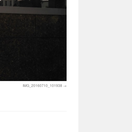
IMG_20160710_101938