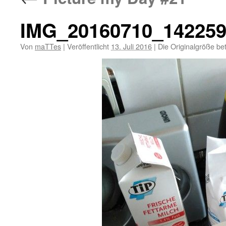
IMG_20160710_14225
Von
maTTes
|
Veröffentlicht
13. Juli 2016
|
Die Originalgröße be