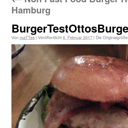
Hamburg
BurgerTestOttosBurg
Von
maTTes
|
Veröffentlicht
6. Februar 2017
|
Die Originalgröße