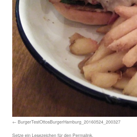
BurgerTestOttosBurgerHamburg_20160524_200327
Setze ein Lesezeichen für den
Permalink
.