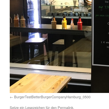
BurgerTestBetterBurgerCompanyHamburg_0500
Setze ein Lesezeichen für den
Permalink
.