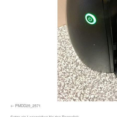
PMDD25_2571
Setze ein Lesezeichen für den
Permalink
.