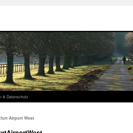
m & Datenschutz
furt Airport West
urtAirportWest