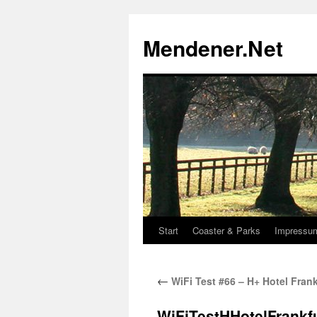
Zum
Inhalt
Mendener.Net
springen
Start
Coaster & Parks
Impressu
←
WiFi Test #66 – H+ Hotel Frank
WiFiTestHHotelFrankf