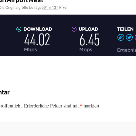
ie Originalgröße beträgt
691 × 137
Pixel
tar
*
öffentlicht.
Erforderliche Felder sind mit
markiert