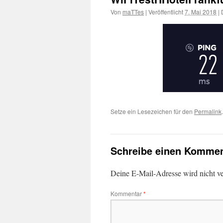
Von
maTTes
|
Veröffentlicht
7. Mai 2018
|
D
Setze ein Lesezeichen für den
Permalink
.
Schreibe einen Kommen
Deine E-Mail-Adresse wird nicht ver
Kommentar
*