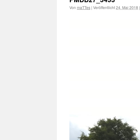
Von
maTTes
|
Veröffentlicht
24. Mai 2018
|