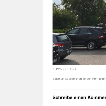
PMDD27_3431
Setze ein Lesezeichen für den
Permalink
.
Schreibe einen Kommen