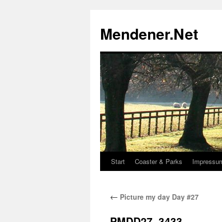
Zum
Inhalt
Mendener.Net
springen
Start
Coaster & Parks
Impressu
←
Picture my day Day #27
PMDD27_3433