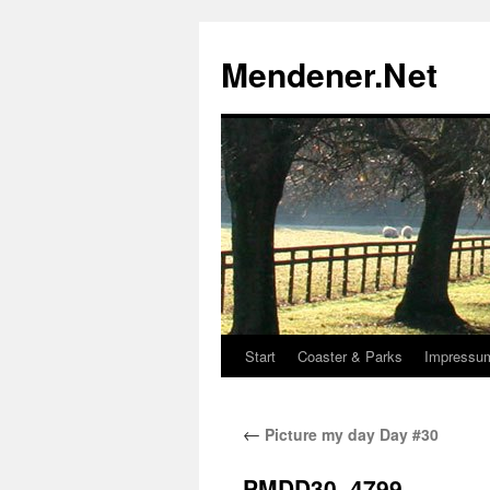
Zum
Inhalt
Mendener.Net
springen
Start
Coaster & Parks
Impressu
←
Picture my day Day #30
PMDD30_4799