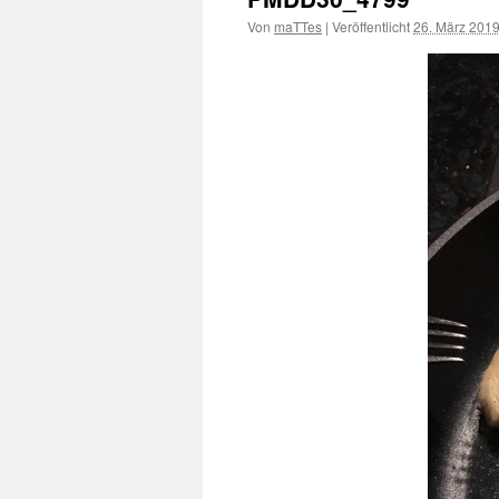
Von
maTTes
|
Veröffentlicht
26. März 201