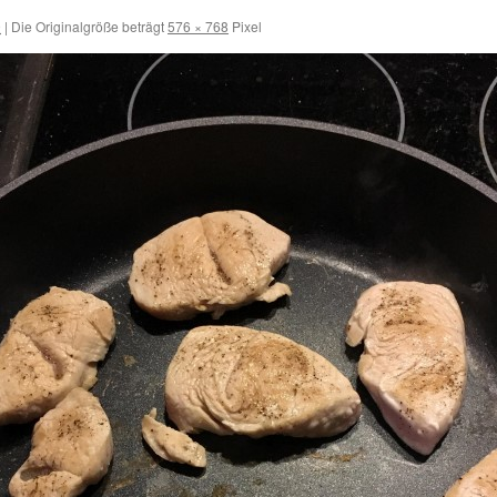
9
|
Die Originalgröße beträgt
576 × 768
Pixel