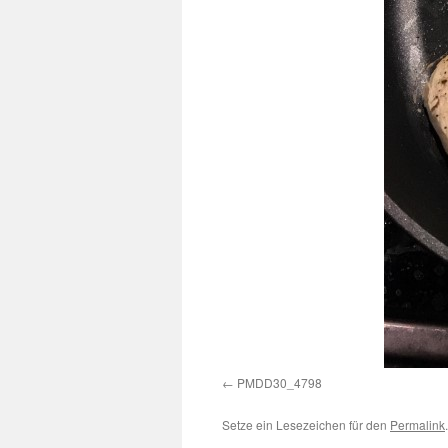
PMDD30_4798
Setze ein Lesezeichen für den
Permalink
.