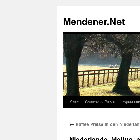
Zum
Inhalt
Mendener.Net
springen
Start
Coaster & Parks
Impressu
←
Kaffee Preise in den Niederlan
Niederlande_Melitta