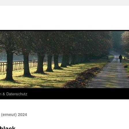
m & Datenschutz
 (erneut) 2024
-black