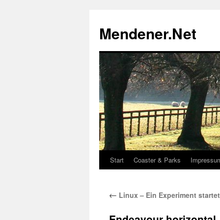
Zum
Inhalt
Mendener.Net
springen
Start
Coaster & Parks
Impressu
←
Linux – Ein Experiment startet
Endeavour-horizontal