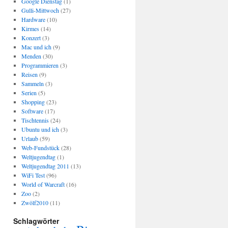
Google Dienstag
(1)
Gulli-Mittwoch
(27)
Hardware
(10)
Kirmes
(14)
Konzert
(3)
Mac und ich
(9)
Menden
(30)
Programmieren
(3)
Reisen
(9)
Sammeln
(3)
Serien
(5)
Shopping
(23)
Software
(17)
Tischtennis
(24)
Ubuntu und ich
(3)
Urlaub
(59)
Web-Fundstück
(28)
Weltjugendtag
(1)
Weltjugendtag 2011
(13)
WiFi Test
(96)
World of Warcraft
(16)
Zoo
(2)
Zwölf2010
(11)
Schlagwörter