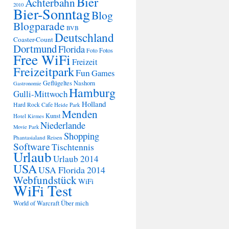
Bier
Achterbahn
2010
Bier-Sonntag
Blog
Blogparade
BVB
Deutschland
Coaster-Count
Dortmund
Florida
Fotos
Foto
Free WiFi
Freizeit
Freizeitpark
Fun
Games
Geflügeltes Nashorn
Gastronomie
Hamburg
Gulli-Mittwoch
Holland
Hard Rock Cafe
Heide Park
Menden
Kunst
Hotel
Kirmes
Niederlande
Movie Park
Shopping
Phantasialand
Reisen
Software
Tischtennis
Urlaub
Urlaub 2014
USA
USA Florida 2014
Webfundstück
WiFi
WiFi Test
Über mich
World of Warcraft