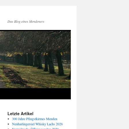
Das Blog eines Mendeners
Letzte Artikel
300 Jahre Pfingstkirmes Menden
Neuharlingersiel Whisky Lachs 2026