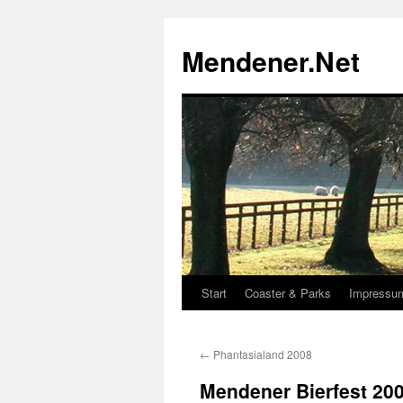
Zum
Inhalt
Mendener.Net
springen
Start
Coaster & Parks
Impressu
←
Phantasialand 2008
Mendener Bierfest 20