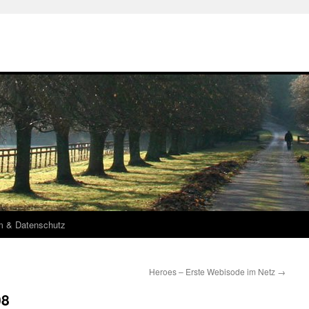
m & Datenschutz
Heroes – Erste Webisode im Netz
→
08