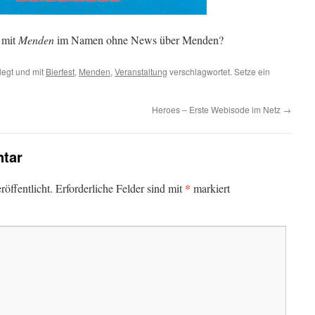
 mit
Menden
im Namen ohne News über Menden?
egt und mit
Bierfest
,
Menden
,
Veranstaltung
verschlagwortet. Setze ein
Heroes – Erste Webisode im Netz
→
tar
*
öffentlicht.
Erforderliche Felder sind mit
markiert