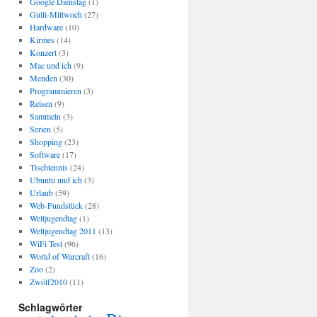
Google Dienstag
(1)
Gulli-Mittwoch
(27)
Hardware
(10)
Kirmes
(14)
Konzert
(3)
Mac und ich
(9)
Menden
(30)
Programmieren
(3)
Reisen
(9)
Sammeln
(3)
Serien
(5)
Shopping
(23)
Software
(17)
Tischtennis
(24)
Ubuntu und ich
(3)
Urlaub
(59)
Web-Fundstück
(28)
Weltjugendtag
(1)
Weltjugendtag 2011
(13)
WiFi Test
(96)
World of Warcraft
(16)
Zoo
(2)
Zwölf2010
(11)
Schlagwörter