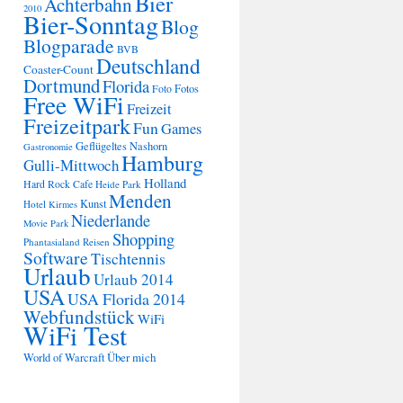
Bier
Achterbahn
2010
Bier-Sonntag
Blog
Blogparade
BVB
Deutschland
Coaster-Count
Dortmund
Florida
Fotos
Foto
Free WiFi
Freizeit
Freizeitpark
Fun
Games
Geflügeltes Nashorn
Gastronomie
Hamburg
Gulli-Mittwoch
Holland
Hard Rock Cafe
Heide Park
Menden
Kunst
Hotel
Kirmes
Niederlande
Movie Park
Shopping
Phantasialand
Reisen
Software
Tischtennis
Urlaub
Urlaub 2014
USA
USA Florida 2014
Webfundstück
WiFi
WiFi Test
Über mich
World of Warcraft