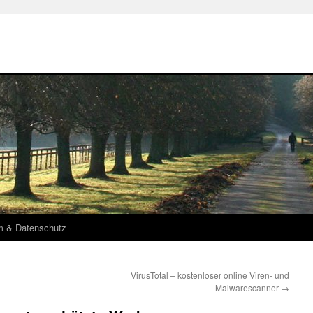
m & Datenschutz
VirusTotal – kostenloser online Viren- und
Malwarescanner
→