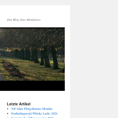
Das Blog eines Mendeners
Letzte Artikel
300 Jahre Pfingstkirmes Menden
Neuharlingersiel Whisky Lachs 2026