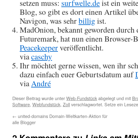
setzen muss:
surfwelle.de
ist ein wei
Blog, so gibt es dort einen Artikel üb
Navigon, was sehr
billig
ist.
MadOnion, bekannt geworden durch 
Futuremark, hat nun einen Browser
Peacekeeper
veröffentlicht.
via
caschy
Ihr möchtet gerne wissen, wen ihr sc
dazu einfach euer Geburtsdatum auf
via
André
Dieser Beitrag wurde unter
Web-Fundstück
abgelegt und mit
Br
Software
,
Webfundstück
,
Zoll
verschlagwortet. Setze ein Lesez
←
united-domains Domain-Weltkarten-Aktion für
alle Blogger
2 Kommentare zu
Links am Mit