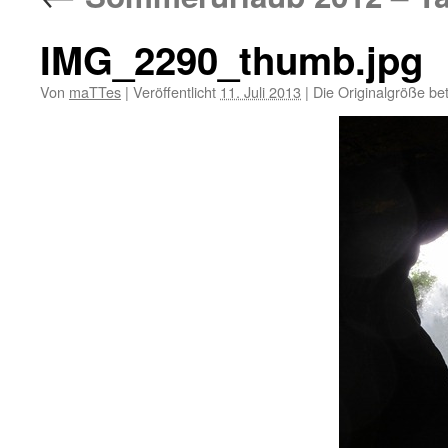
IMG_2290_thumb.jpg
Von
maTTes
|
Veröffentlicht
11. Juli 2013
|
Die Originalgröße be