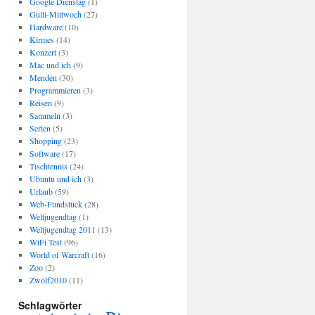
Google Dienstag
(1)
Gulli-Mittwoch
(27)
Hardware
(10)
Kirmes
(14)
Konzert
(3)
Mac und ich
(9)
Menden
(30)
Programmieren
(3)
Reisen
(9)
Sammeln
(3)
Serien
(5)
Shopping
(23)
Software
(17)
Tischtennis
(24)
Ubuntu und ich
(3)
Urlaub
(59)
Web-Fundstück
(28)
Weltjugendtag
(1)
Weltjugendtag 2011
(13)
WiFi Test
(96)
World of Warcraft
(16)
Zoo
(2)
Zwölf2010
(11)
Schlagwörter