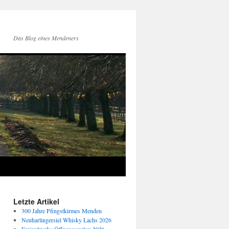
Das Blog eines Mendeners
Letzte Artikel
300 Jahre Pfingstkirmes Menden
Neuharlingersiel Whisky Lachs 2026