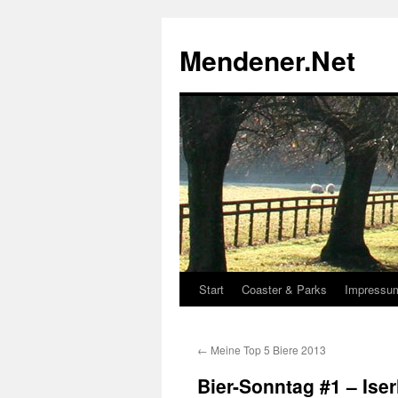
Zum
Inhalt
Mendener.Net
springen
Start
Coaster & Parks
Impressu
←
Meine Top 5 Biere 2013
Bier-Sonntag #1 – Iser