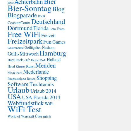
Bier
Achterbahn
2010
Bier-Sonntag
Blog
Blogparade
BVB
Deutschland
Coaster-Count
Dortmund
Florida
Fotos
Foto
Free WiFi
Freizeit
Freizeitpark
Fun
Games
Geflügeltes Nashorn
Gastronomie
Hamburg
Gulli-Mittwoch
Holland
Hard Rock Cafe
Heide Park
Menden
Kunst
Hotel
Kirmes
Niederlande
Movie Park
Shopping
Phantasialand
Reisen
Software
Tischtennis
Urlaub
Urlaub 2014
USA
USA Florida 2014
Webfundstück
WiFi
WiFi Test
Über mich
World of Warcraft