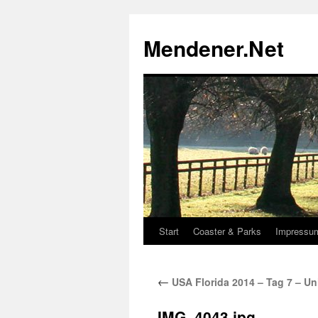
Zum
Inhalt
Mendener.Net
springen
Start
Coaster & Parks
Impressu
←
USA Florida 2014 – Tag 7 – Un
IMG_4043.jpg