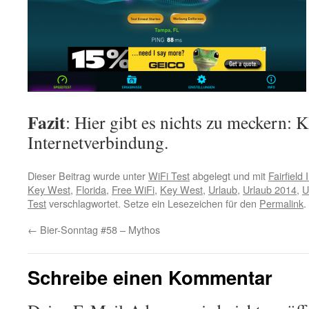
Fazit
: Hier gibt es nichts zu meckern: K
Internetverbindung.
Dieser Beitrag wurde unter
WiFi Test
abgelegt und mit
Fairfield
Key West
,
Florida
,
Free WiFi
,
Key West
,
Urlaub
,
Urlaub 2014
,
U
Test
verschlagwortet. Setze ein Lesezeichen für den
Permalink
.
←
Bier-Sonntag #58 – Mythos
Schreibe einen Kommentar