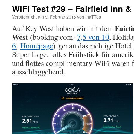
WiFi Test #29 – Fairfield Inn 
Veröffentlicht am
9. Februar 2015
von
maTTes
Fairfi
Auf Key West haben wir mit dem
West
(booking.com:
7,5 von 10
, Holid
6
,
Homepage
) genau das richtige Hotel
Super Lage, tolles Frühstück für amerik
und flottes complimentary WiFi waren 
ausschlaggebend.