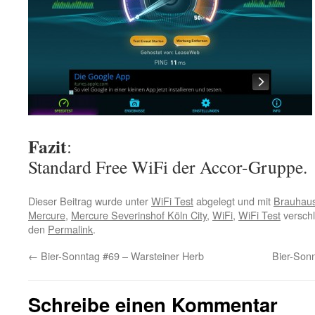
Fazit
:
Standard Free WiFi der Accor-Gruppe.
Dieser Beitrag wurde unter
WiFi Test
abgelegt und mit
Brauhau
Mercure
,
Mercure Severinshof Köln City
,
WiFi
,
WiFi Test
verschl
den
Permalink
.
←
Bier-Sonntag #69 – Warsteiner Herb
Bier-Son
Schreibe einen Kommentar