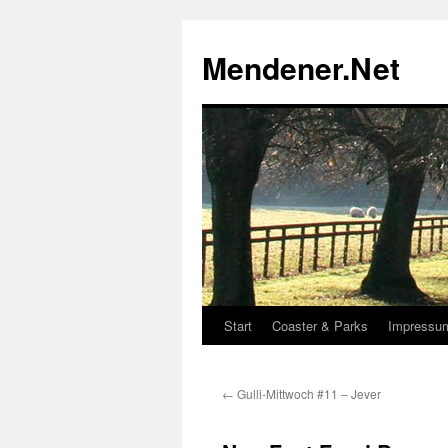
Zum
Inhalt
Mendener.Net
springen
Start
Coaster & Parks
Impressu
←
Gulli-Mittwoch #11 – Jever