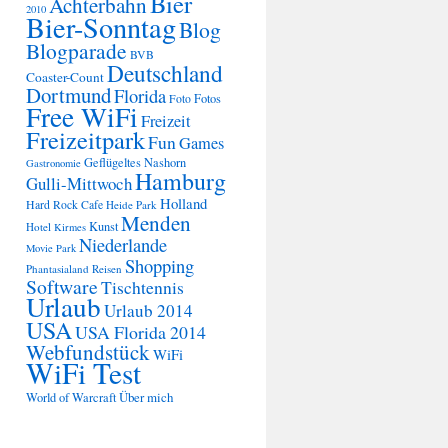
Bier
Achterbahn
2010
Bier-Sonntag
Blog
Blogparade
BVB
Deutschland
Coaster-Count
Dortmund
Florida
Fotos
Foto
Free WiFi
Freizeit
Freizeitpark
Fun
Games
Geflügeltes Nashorn
Gastronomie
Hamburg
Gulli-Mittwoch
Holland
Hard Rock Cafe
Heide Park
Menden
Kunst
Hotel
Kirmes
Niederlande
Movie Park
Shopping
Phantasialand
Reisen
Software
Tischtennis
Urlaub
Urlaub 2014
USA
USA Florida 2014
Webfundstück
WiFi
WiFi Test
Über mich
World of Warcraft