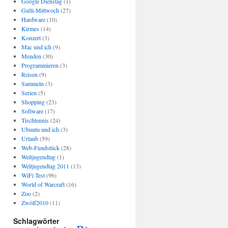
Google Dienstag
(1)
Gulli-Mittwoch
(27)
Hardware
(10)
Kirmes
(14)
Konzert
(3)
Mac und ich
(9)
Menden
(30)
Programmieren
(3)
Reisen
(9)
Sammeln
(3)
Serien
(5)
Shopping
(23)
Software
(17)
Tischtennis
(24)
Ubuntu und ich
(3)
Urlaub
(59)
Web-Fundstück
(28)
Weltjugendtag
(1)
Weltjugendtag 2011
(13)
WiFi Test
(96)
World of Warcraft
(16)
Zoo
(2)
Zwölf2010
(11)
Schlagwörter