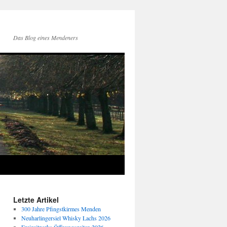
Das Blog eines Mendeners
Letzte Artikel
300 Jahre Pfingstkirmes Menden
Neuharlingersiel Whisky Lachs 2026