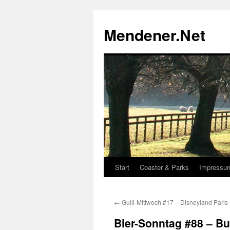
Zum
Inhalt
Mendener.Net
springen
Start
Coaster & Parks
Impressu
←
Gulli-Mittwoch #17 – Disneyland Paris
Bier-Sonntag #88 – B