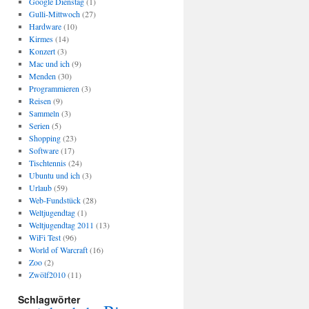
Google Dienstag
(1)
Gulli-Mittwoch
(27)
Hardware
(10)
Kirmes
(14)
Konzert
(3)
Mac und ich
(9)
Menden
(30)
Programmieren
(3)
Reisen
(9)
Sammeln
(3)
Serien
(5)
Shopping
(23)
Software
(17)
Tischtennis
(24)
Ubuntu und ich
(3)
Urlaub
(59)
Web-Fundstück
(28)
Weltjugendtag
(1)
Weltjugendtag 2011
(13)
WiFi Test
(96)
World of Warcraft
(16)
Zoo
(2)
Zwölf2010
(11)
Schlagwörter