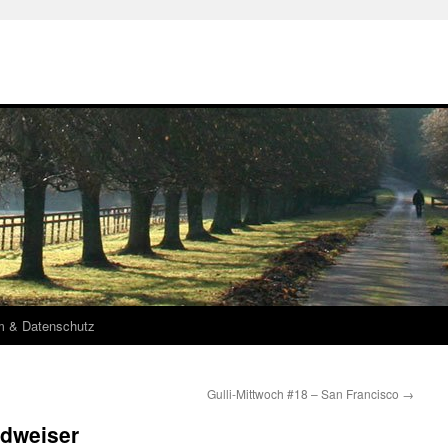
m & Datenschutz
Gulli-Mittwoch #18 – San Francisco
→
udweiser