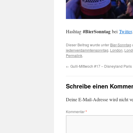
#BierSonntag
Hashtag
bei
Twitter
.
Dieser Beitrag wurde unter
Bier-Sonntag
jedenverdammtensonntag
,
London
,
Lond
Permalink
.
←
Gulli-Mittwoch #17 – Disneyland Paris
Schreibe einen Kommen
Deine E-Mail-Adresse wird nicht ver
Kommentar
*