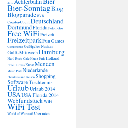
Bier
Achterbahn
2010
Bier-Sonntag
Blog
Blogparade
BVB
Deutschland
Coaster-Count
Dortmund
Florida
Fotos
Foto
Free WiFi
Freizeit
Freizeitpark
Fun
Games
Geflügeltes Nashorn
Gastronomie
Hamburg
Gulli-Mittwoch
Holland
Hard Rock Cafe
Heide Park
Menden
Kunst
Hotel
Kirmes
Niederlande
Movie Park
Shopping
Phantasialand
Reisen
Software
Tischtennis
Urlaub
Urlaub 2014
USA
USA Florida 2014
Webfundstück
WiFi
WiFi Test
Über mich
World of Warcraft