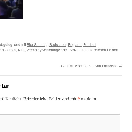
abgelegt und mit
Bier-Sonntag
,
Budweiser
,
England
,
Football
,
on Games
,
NFL
,
Wembley
verschlagwortet. Setze ein Lesezeichen für den
Gulli-Mittwoch #18 – San Francisco
→
tar
*
öffentlicht.
Erforderliche Felder sind mit
markiert