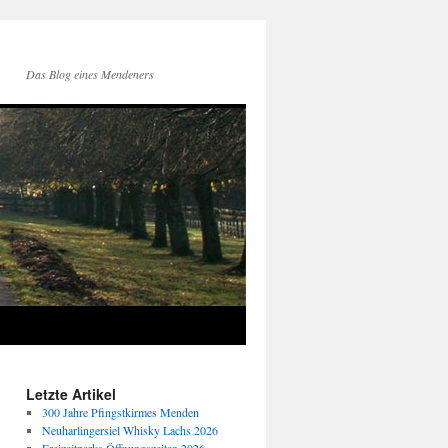
Das Blog eines Mendeners
Letzte Artikel
300 Jahre Pfingstkirmes Menden
Neuharlingersiel Whisky Lachs 2026