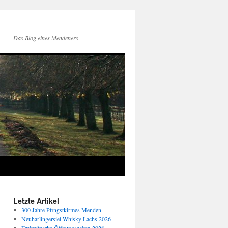
Das Blog eines Mendeners
Letzte Artikel
300 Jahre Pfingstkirmes Menden
Neuharlingersiel Whisky Lachs 2026