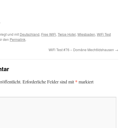
.
legt und mit
Deutschland
,
Free WiFi
,
Twice Hotel
,
Wiesbaden
,
WiFi Test
für den
Permalink
.
WiFi Test #76 – Domäne Mechtildshausen
→
tar
*
öffentlicht.
Erforderliche Felder sind mit
markiert