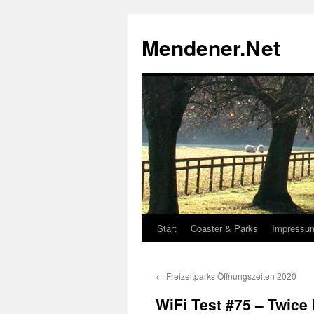
Zum
Inhalt
Mendener.Net
springen
Start
Coaster & Parks
Impressu
←
Freizeitparks Öffnungszeiten 2020
WiFi Test #75 – Twice