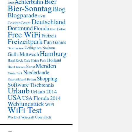
Bier
Achterbahn
2010
Bier-Sonntag
Blog
Blogparade
BVB
Deutschland
Coaster-Count
Dortmund
Florida
Fotos
Foto
Free WiFi
Freizeit
Freizeitpark
Fun
Games
Geflügeltes Nashorn
Gastronomie
Hamburg
Gulli-Mittwoch
Holland
Hard Rock Cafe
Heide Park
Menden
Kunst
Hotel
Kirmes
Niederlande
Movie Park
Shopping
Phantasialand
Reisen
Software
Tischtennis
Urlaub
Urlaub 2014
USA
USA Florida 2014
Webfundstück
WiFi
WiFi Test
Über mich
World of Warcraft