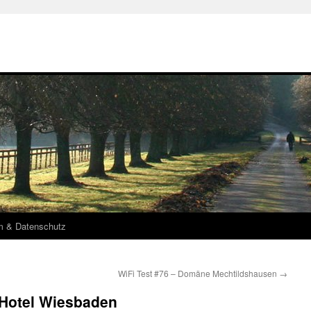
m & Datenschutz
WiFi Test #76 – Domäne Mechtildshausen
→
 Hotel Wiesbaden