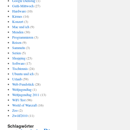
Google Dienstag
(1)
Gulli-Mittwoch
(27)
Hardware
(10)
Kirmes
(14)
Konzert
(3)
Mac und ich
(9)
Menden
(30)
Programmieren
(3)
Reisen
(9)
Sammeln
(3)
Serien
(5)
Shopping
(23)
Software
(17)
Tischtennis
(24)
Ubuntu und ich
(3)
Urlaub
(59)
Web-Fundstück
(28)
Weltjugendtag
(1)
Weltjugendtag 2011
(13)
WiFi Test
(96)
World of Warcraft
(16)
Zoo
(2)
Zwölf2010
(11)
Schlagwörter