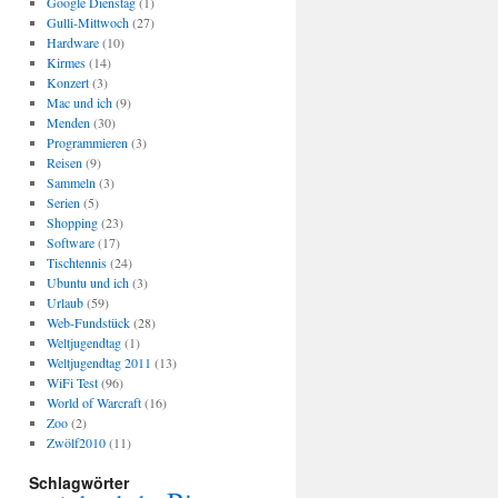
Google Dienstag
(1)
Gulli-Mittwoch
(27)
Hardware
(10)
Kirmes
(14)
Konzert
(3)
Mac und ich
(9)
Menden
(30)
Programmieren
(3)
Reisen
(9)
Sammeln
(3)
Serien
(5)
Shopping
(23)
Software
(17)
Tischtennis
(24)
Ubuntu und ich
(3)
Urlaub
(59)
Web-Fundstück
(28)
Weltjugendtag
(1)
Weltjugendtag 2011
(13)
WiFi Test
(96)
World of Warcraft
(16)
Zoo
(2)
Zwölf2010
(11)
Schlagwörter