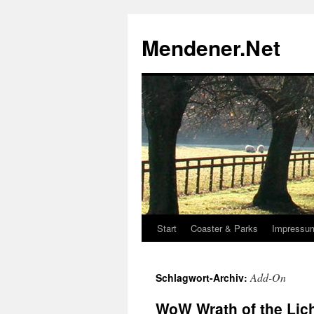
Zum
Inhalt
Mendener.Net
springen
Start
Coaster & Parks
Impressu
Add-On
Schlagwort-Archiv:
WoW Wrath of the Lic