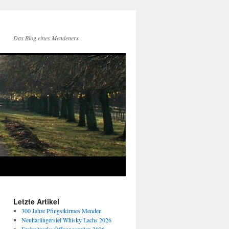
Das Blog eines Mendeners
Letzte Artikel
300 Jahre Pfingstkirmes Menden
Neuharlingersiel Whisky Lachs 2026