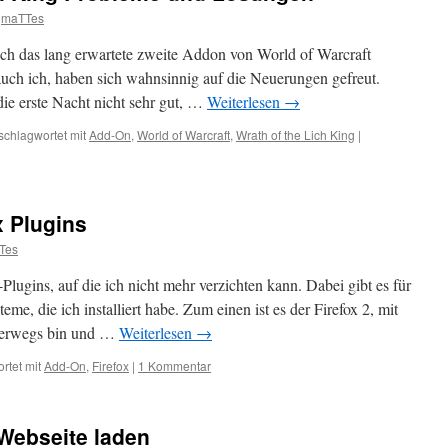
maTTes
lich das lang erwartete zweite Addon von World of Warcraft
 auch ich, haben sich wahnsinnig auf die Neuerungen gefreut.
 die erste Nacht nicht sehr gut, …
Weiterlesen
→
schlagwortet mit
Add-On
,
World of Warcraft
,
Wrath of the Lich King
|
x Plugins
Tes
Plugins, auf die ich nicht mehr verzichten kann. Dabei gibt es für
me, die ich installiert habe. Zum einen ist es der Firefox 2, mit
nterwegs bin und …
Weiterlesen
→
rtet mit
Add-On
,
Firefox
|
1 Kommentar
 Webseite laden