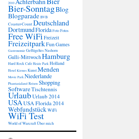
Bier
Achterbahn
2010
Bier-Sonntag
Blog
Blogparade
BVB
Deutschland
Coaster-Count
Dortmund
Florida
Fotos
Foto
Free WiFi
Freizeit
Freizeitpark
Fun
Games
Geflügeltes Nashorn
Gastronomie
Hamburg
Gulli-Mittwoch
Holland
Hard Rock Cafe
Heide Park
Menden
Kunst
Hotel
Kirmes
Niederlande
Movie Park
Shopping
Phantasialand
Reisen
Software
Tischtennis
Urlaub
Urlaub 2014
USA
USA Florida 2014
Webfundstück
WiFi
WiFi Test
Über mich
World of Warcraft