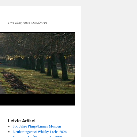
Das Blog eines Mendeners
Letzte Artikel
300 Jahre Pfingstkirmes Menden
Neuharlingersiel Whisky Lachs 2026