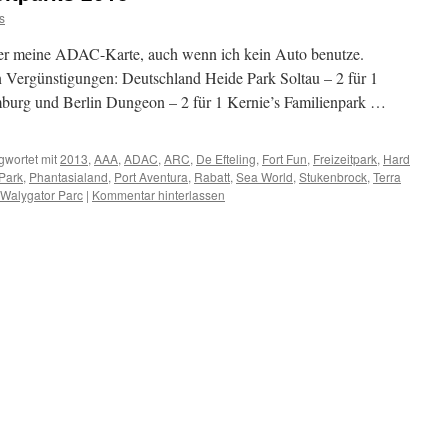
s
er meine ADAC-Karte, auch wenn ich kein Auto benutze.
 Vergünstigungen: Deutschland Heide Park Soltau – 2 für 1
burg und Berlin Dungeon – 2 für 1 Kernie’s Familienpark …
gwortet mit
2013
,
AAA
,
ADAC
,
ARC
,
De Efteling
,
Fort Fun
,
Freizeitpark
,
Hard
Park
,
Phantasialand
,
Port Aventura
,
Rabatt
,
Sea World
,
Stukenbrock
,
Terra
Walygator Parc
|
Kommentar hinterlassen