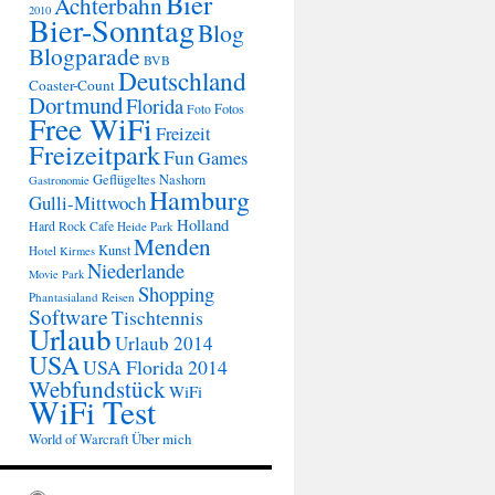
Bier
Achterbahn
2010
Bier-Sonntag
Blog
Blogparade
BVB
Deutschland
Coaster-Count
Dortmund
Florida
Fotos
Foto
Free WiFi
Freizeit
Freizeitpark
Fun
Games
Geflügeltes Nashorn
Gastronomie
Hamburg
Gulli-Mittwoch
Holland
Hard Rock Cafe
Heide Park
Menden
Kunst
Hotel
Kirmes
Niederlande
Movie Park
Shopping
Phantasialand
Reisen
Software
Tischtennis
Urlaub
Urlaub 2014
USA
USA Florida 2014
Webfundstück
WiFi
WiFi Test
Über mich
World of Warcraft