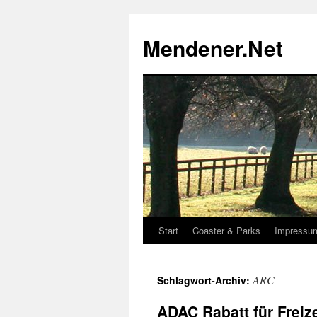
Zum
Inhalt
Mendener.Net
springen
Start
Coaster & Parks
Impressu
ARC
Schlagwort-Archiv:
ADAC Rabatt für Freiz