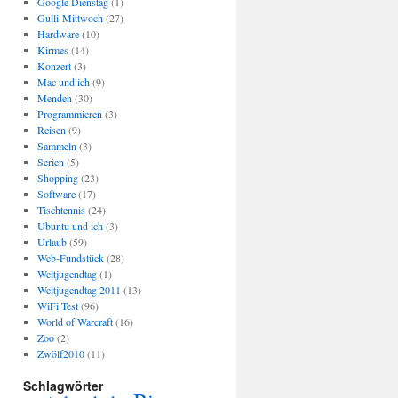
Google Dienstag
(1)
Gulli-Mittwoch
(27)
Hardware
(10)
Kirmes
(14)
Konzert
(3)
Mac und ich
(9)
Menden
(30)
Programmieren
(3)
Reisen
(9)
Sammeln
(3)
Serien
(5)
Shopping
(23)
Software
(17)
Tischtennis
(24)
Ubuntu und ich
(3)
Urlaub
(59)
Web-Fundstück
(28)
Weltjugendtag
(1)
Weltjugendtag 2011
(13)
WiFi Test
(96)
World of Warcraft
(16)
Zoo
(2)
Zwölf2010
(11)
Schlagwörter