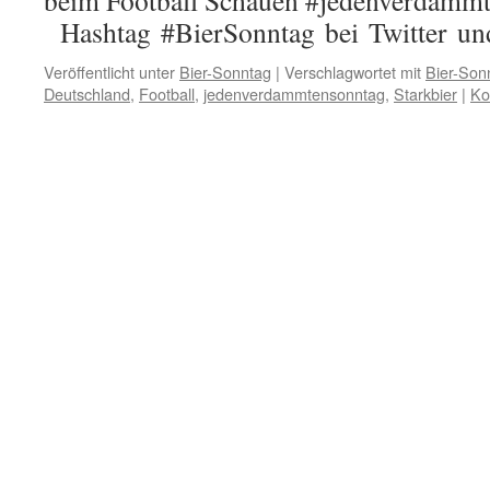
beim Football Schauen #jedenverdammt
Hashtag #BierSonntag bei Twitter un
Veröffentlicht unter
Bier-Sonntag
|
Verschlagwortet mit
Bier-Son
Deutschland
,
Football
,
jedenverdammtensonntag
,
Starkbier
|
Ko