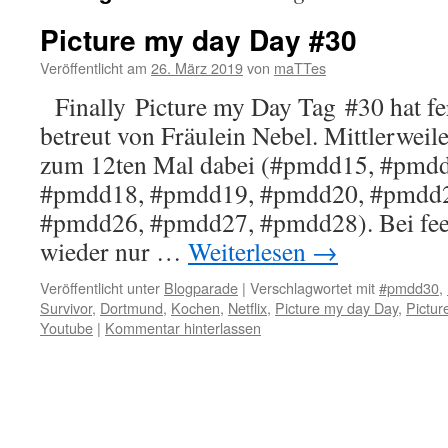
Picture my day Day #30
Veröffentlicht am
26. März 2019
von
maTTes
Finally Picture my Day Tag #30 hat fer
betreut von Fräulein Nebel. Mittlerweile
zum 12ten Mal dabei (#pmdd15, #pmd
#pmdd18, #pmdd19, #pmdd20, #pmdd2
#pmdd26, #pmdd27, #pmdd28). Bei feed
wieder nur …
Weiterlesen
→
Veröffentlicht unter
Blogparade
|
Verschlagwortet mit
#pmdd30
,
Survivor
,
Dortmund
,
Kochen
,
Netflix
,
Picture my day Day
,
Pictur
Youtube
|
Kommentar hinterlassen