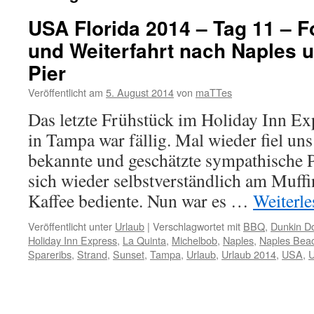
USA Florida 2014 – Tag 11 – F
und Weiterfahrt nach Naples 
Pier
Veröffentlicht am
5. August 2014
von
maTTes
Das letzte Frühstück im Holiday Inn Ex
in Tampa war fällig. Mal wieder fiel uns 
bekannte und geschätzte sympathische Pol
sich wieder selbstverständlich am Muff
Kaffee bediente. Nun war es …
Weiterl
Veröffentlicht unter
Urlaub
|
Verschlagwortet mit
BBQ
,
Dunkin D
Holiday Inn Express
,
La Quinta
,
Michelbob
,
Naples
,
Naples Bea
Spareribs
,
Strand
,
Sunset
,
Tampa
,
Urlaub
,
Urlaub 2014
,
USA
,
U