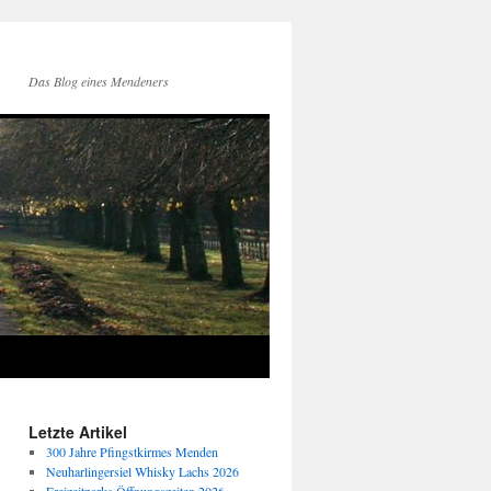
Das Blog eines Mendeners
Letzte Artikel
300 Jahre Pfingstkirmes Menden
Neuharlingersiel Whisky Lachs 2026