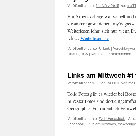
Veröffentlicht am
31. März 2015
von
maTT
Ein Arbeitskollege war so nett und
zusammengeschrieben: myVegas – wa
Weiterlesen lohnt sich nur, wenn D
ich …
Weiterlesen
→
Veröffentlicht unter
Urlaub
|
Verschlagwort
Urlaub
,
USA
|
Kommentar hinterlassen
Links am Mittwoch #1
Veröffentlicht am
9. Januar 2013
von
maT
Tolle Fotos gibt es wieder bei Bos
Silvester-Fotos sind dort eingetro
Geographic. Für ordentlich Fernwe
Veröffentlicht unter
Web-Fundstück
|
Versc
Facebook
,
Links am Mittwoch
,
theworldg