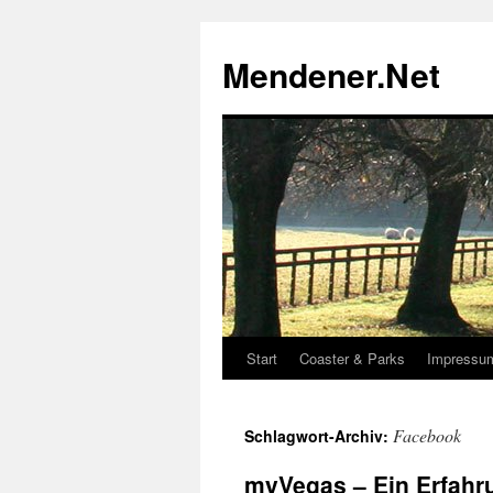
Zum
Inhalt
Mendener.Net
springen
Start
Coaster & Parks
Impressu
Facebook
Schlagwort-Archiv:
myVegas – Ein Erfahr