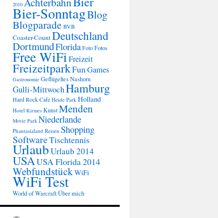
Bier
Achterbahn
2010
Bier-Sonntag
Blog
Blogparade
BVB
Deutschland
Coaster-Count
Dortmund
Florida
Fotos
Foto
Free WiFi
Freizeit
Freizeitpark
Fun
Games
Geflügeltes Nashorn
Gastronomie
Hamburg
Gulli-Mittwoch
Holland
Hard Rock Cafe
Heide Park
Menden
Kunst
Hotel
Kirmes
Niederlande
Movie Park
Shopping
Phantasialand
Reisen
Software
Tischtennis
Urlaub
Urlaub 2014
USA
USA Florida 2014
Webfundstück
WiFi
WiFi Test
Über mich
World of Warcraft