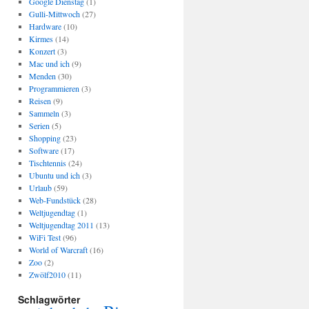
Google Dienstag
(1)
Gulli-Mittwoch
(27)
Hardware
(10)
Kirmes
(14)
Konzert
(3)
Mac und ich
(9)
Menden
(30)
Programmieren
(3)
Reisen
(9)
Sammeln
(3)
Serien
(5)
Shopping
(23)
Software
(17)
Tischtennis
(24)
Ubuntu und ich
(3)
Urlaub
(59)
Web-Fundstück
(28)
Weltjugendtag
(1)
Weltjugendtag 2011
(13)
WiFi Test
(96)
World of Warcraft
(16)
Zoo
(2)
Zwölf2010
(11)
Schlagwörter