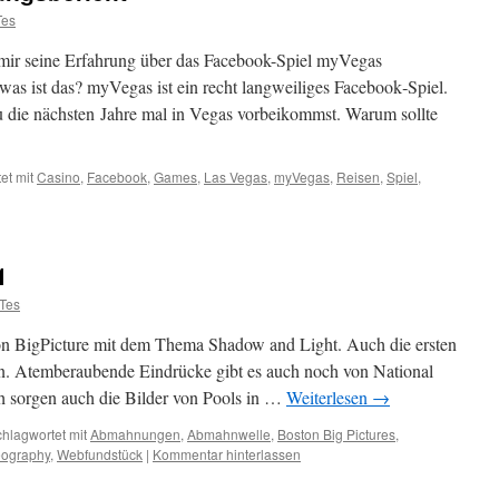
es
 mir seine Erfahrung über das Facebook-Spiel myVegas
s ist das? myVegas ist ein recht langweiliges Facebook‐Spiel.
u die nächsten Jahre mal in Vegas vorbeikommst. Warum sollte
et mit
Casino
,
Facebook
,
Games
,
Las Vegas
,
myVegas
,
Reisen
,
Spiel
,
1
Tes
ton BigPicture mit dem Thema Shadow and Light. Auch die ersten
ffen. Atemberaubende Eindrücke gibt es auch noch von National
h sorgen auch die Bilder von Pools in …
Weiterlesen
→
hlagwortet mit
Abmahnungen
,
Abmahnwelle
,
Boston Big Pictures
,
eography
,
Webfundstück
|
Kommentar hinterlassen