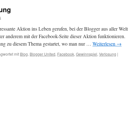
sung
s
essante Aktion ins Leben gerufen, bei der Blogger aus aller Welt
nter anderem mit der Facebook-Seite dieser Aktion funktionieren.
ng zu diesem Thema gestartet, wo man nur …
Weiterlesen
→
gwortet mit
Blog
,
Blogger United
,
Facebook
,
Gewinnspiel
,
Verlosung
|